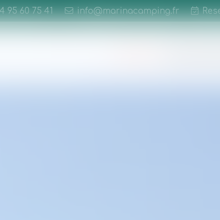
)4 95 60 75 41
info@marinacamping.fr
Res
Aktivitäten
Mietunterkünft