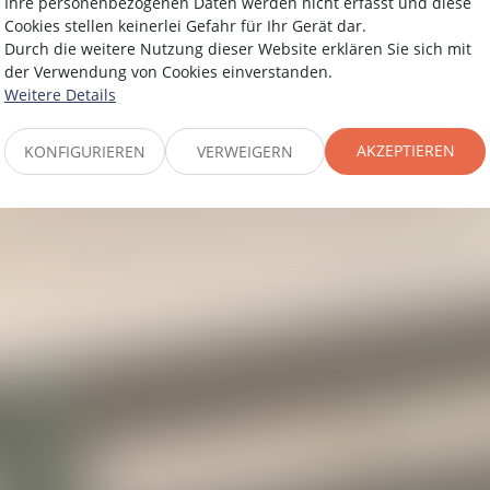
Ihre personenbezogenen Daten werden nicht erfasst und diese
Cookies stellen keinerlei Gefahr für Ihr Gerät dar.
N PARADIES FÜR KIN
Durch die weitere Nutzung dieser Website erklären Sie sich mit
der Verwendung von Cookies einverstanden.
Weitere Details
AKZEPTIEREN
KONFIGURIEREN
VERWEIGERN