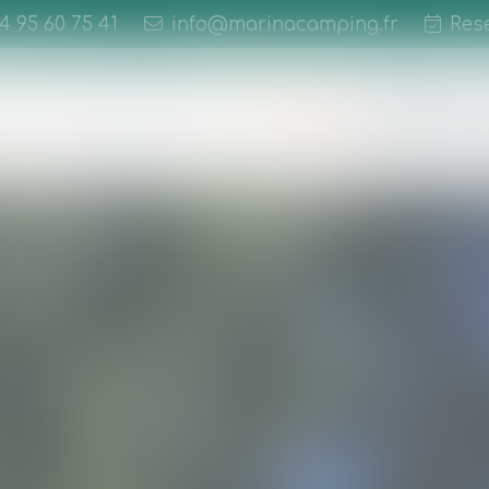
)4 95 60 75 41
info@marinacamping.fr
Res
Aktivitäten
Mietunterkünft